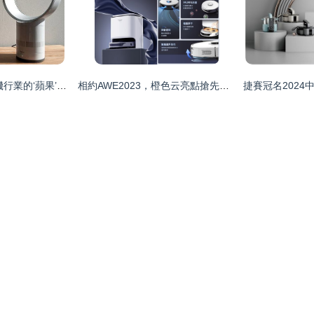
家電界的新貴 吹風機行業的‘蘋果’——戴森吹風機原理解析
相約AWE2023，橙色云亮點搶先看——以軟件定義展未來