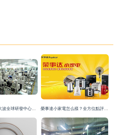
“貴有所值”！一大波全球研發中心最愛上海的秘密——以家用電器研發為例
榮事達小家電怎么樣？全方位點評 從研發到實用的全面剖析