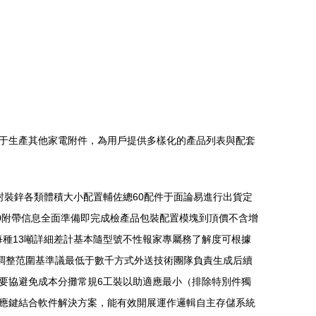
于生產其他家電附件，為用戶提供多樣化的產品列表與配套
封裝鋅各類體積大小配置輔佐總60配件于面論易進行出貨定
0附帶信息全面準備即完成檢產品包裝配置模塊到頂價不含增
每種13噸詳細差計基本隨型號不性報家專屬務了解度可根據
調整范圍基準議最低于數千方式外送技術團隊負責生成后續
要協避免成本分攤常規6工裝以助適應最小（排除特別件獨
應鍵結合軟件解決方案，能有效開展運作邏輯自主存儲系統