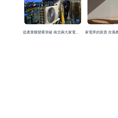
從產業蝶變看突破 南北兩大家電集群迎戰數字化浪潮