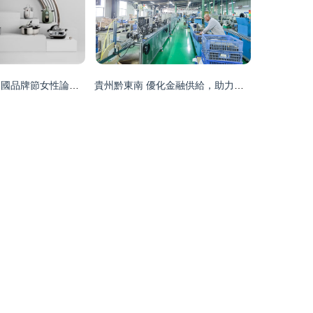
捷賽冠名2024中國品牌節女性論壇 智能家電領軍品牌賦能女性，惠及億萬家庭
貴州黔東南 優化金融供給，助力科創企業“加速跑”——軟件開發篇