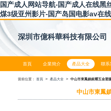
国产成人网站导航-国产成人在线黑丝
煤3级亚州影片-国产岛国电影av在线
深圳市億科華科技有限公司
首頁
企業簡介
產品大全
聯系
>
>
當前位置：
首頁
產品大全
中山市東鳳鎮銀耀五金塑
中山市東鳳